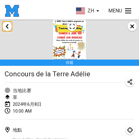
ZH
MENU
2024年1月
Deutsche Mölkky Meisterschaft - INDOOR / OPEN
2024年1月20日
|
德國
存檔
Indoor Polish Open 2024 - Singles
Concours de la Terre Adélie
2024年1月20日
|
波蘭
Open de Boulay Triplette
当地比赛
2024年1月20日
|
法國
草
2024年6月8日
Tournoi Mixte ASPTTOM
10:00 AM
2024年1月20日
|
法國
地點
Indoor Polish Open 2024 - Doubles