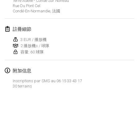
Terre Adélie - Condé Sur Noireau
2024年1月21日
|
波蘭
Rue Du Pont Cel
Condé-En-Normandie
,
法國
Tournoi de Mölkky - Lesfous Dubâtonvaigeois
2024年1月27日
|
法國
註冊細節
SingeliDuppeli
3 EUR / 播放機
2024年1月27日
|
芬蘭
2 播放機s / 球隊
容量: 60 球隊
2024年2月
附加信息
US Mölkky Winter
Inscriptions par SMS au 06 15 33 43 17
2024年2月2日
|
美國
30 terrains
SM HalliMölkky - Finnish Championship
2024年2月3日
|
芬蘭
Indoor de la CASAS
显示列表
2024年2月17日
|
法國
显示
236
个
由
Mölkk Your World
策划