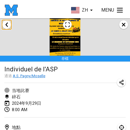
ZH
MENU
2024年1月
Deutsche Mölkky Meisterschaft - INDOOR / OPEN
2024年1月20日
|
德國
存檔
Indoor Polish Open 2024 - Singles
Individuel de l'ASP
2024年1月20日
|
波蘭
通過
A.S. Pagny/Moselle
Open de Boulay Triplette
2024年1月20日
|
法國
当地比赛
碎石
Tournoi Mixte ASPTTOM
2024年9月29日
8:00 AM
2024年1月20日
|
法國
Indoor Polish Open 2024 - Doubles
地點