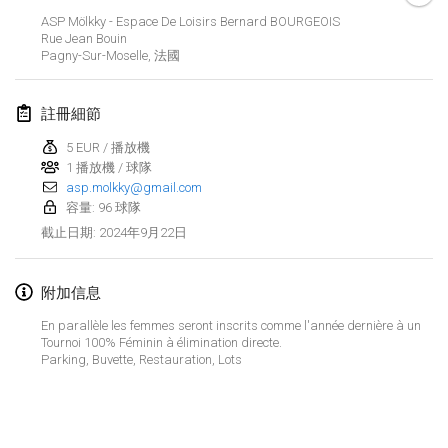
2024年1月21日
|
波蘭
ASP Mölkky - Espace De Loisirs Bernard BOURGEOIS
Rue Jean Bouin
Tournoi de Mölkky - Lesfous Dubâtonvaigeois
Pagny-Sur-Moselle
,
法國
2024年1月27日
|
法國
註冊細節
SingeliDuppeli
2024年1月27日
|
芬蘭
5 EUR / 播放機
1 播放機 / 球隊
asp.molkky@gmail.com
2024年2月
容量: 96 球隊
2024年9月22日
截止日期
:
US Mölkky Winter
2024年2月2日
|
美國
附加信息
SM HalliMölkky - Finnish Championship
En parallèle les femmes seront inscrits comme l'année dernière à un
2024年2月3日
|
芬蘭
Tournoi 100% Féminin à élimination directe.
Parking, Buvette, Restauration, Lots
Indoor de la CASAS
显示列表
2024年2月17日
|
法國
显示
236
个
由
Mölkk Your World
策划