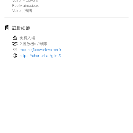
Voiron - Cowork
2024年1月21日
|
波蘭
Rue Mainssieux
Voiron
,
法國
Tournoi de Mölkky - Lesfous Dubâtonvaigeois
2024年1月27日
|
法國
註冊細節
SingeliDuppeli
免費入場
2024年1月27日
|
芬蘭
2 播放機s / 球隊
marine@cowork-voiron.fr
https://shorturl.at/gilmS
2024年2月
US Mölkky Winter
2024年2月2日
|
美國
SM HalliMölkky - Finnish Championship
2024年2月3日
|
芬蘭
Indoor de la CASAS
显示列表
2024年2月17日
|
法國
显示
236
个
由
Mölkk Your World
策划