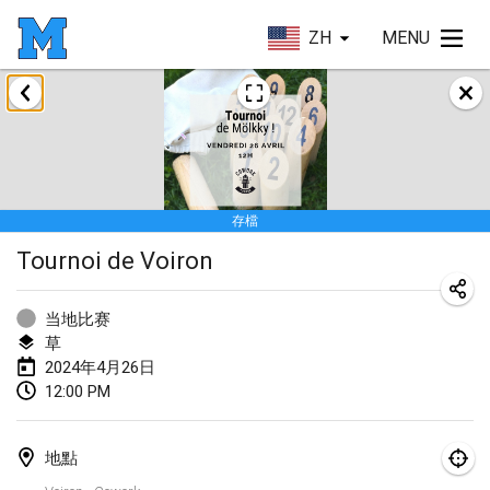
ZH
MENU
2024年1月
Deutsche Mölkky Meisterschaft - INDOOR / OPEN
2024年1月20日
|
德國
存檔
Indoor Polish Open 2024 - Singles
Tournoi de Voiron
2024年1月20日
|
波蘭
Open de Boulay Triplette
当地比赛
2024年1月20日
|
法國
草
2024年4月26日
Tournoi Mixte ASPTTOM
12:00 PM
2024年1月20日
|
法國
地點
Indoor Polish Open 2024 - Doubles