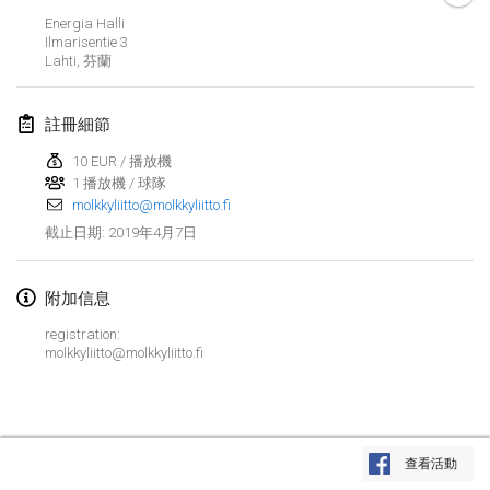
2019年1月26日
|
法國
Energia Halli
Ilmarisentie
3
Lahti
,
芬蘭
2019年2月
Kotka Mölkky Open Indoor
註冊細節
2019年2月2日
|
芬蘭
10 EUR / 播放機
1 播放機 / 球隊
Lumi Mölkky
molkkyliitto@molkkyliitto.fi
2019年2月9日
|
芬蘭
2019年4月7日
截止日期
:
Tournoi de la St Valentin
2019年2月9日
|
法國
附加信息
registration:
OTH
molkkyliitto@molkkyliitto.fi
2019年2月16日
|
芬蘭
Indoor des Bouchons
显示列表
2019年2月16日
|
法國
查看活動
显示
231
个
由
Mölkk Your World
策划