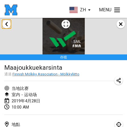
ZH
MENU
2019年1月
New Year's Throw Mölkky
2019年1月1日
|
捷克共和國
存檔
Tournoi Mixte ASPTTOM
Maajoukkuekarsinta
2019年1月20日
|
法國
通過
Finnish Mölkky Association - Mölkkyliitto
Tournoi d'Hiver
2019年1月26日
|
法國
当地比赛
室内 - 运动场
Liekki Cup
2019年4月28日
10:00 AM
2019年1月26日
|
芬蘭
Tournoi de Mölkky - Lesfous Dubâtonvaigeois
地點