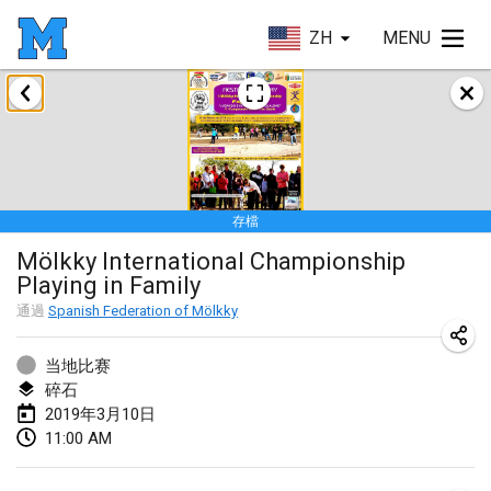
ZH
MENU
2019年1月
New Year's Throw Mölkky
2019年1月1日
|
捷克共和國
存檔
Tournoi Mixte ASPTTOM
Mölkky International Championship
2019年1月20日
|
法國
Playing in Family
Tournoi d'Hiver
通過
Spanish Federation of Mölkky
2019年1月26日
|
法國
当地比赛
Liekki Cup
碎石
2019年3月10日
2019年1月26日
|
芬蘭
11:00 AM
Tournoi de Mölkky - Lesfous Dubâtonvaigeois