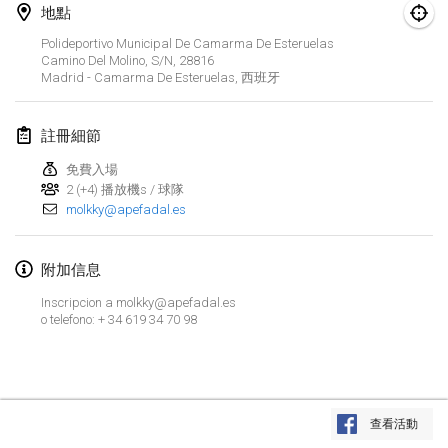
2019年1月26日
|
法國
地點
Polideportivo Municipal De Camarma De Esteruelas
2019年2月
Camino Del Molino, S/n, 28816
Madrid - Camarma De Esteruelas
,
西班牙
Kotka Mölkky Open Indoor
2019年2月2日
|
芬蘭
註冊細節
免費入場
Lumi Mölkky
2 (+4) 播放機s / 球隊
2019年2月9日
|
芬蘭
molkky@apefadal.es
Tournoi de la St Valentin
附加信息
2019年2月9日
|
法國
Inscripcion a molkky@apefadal.es
OTH
o telefono: + 34 619 34 70 98
2019年2月16日
|
芬蘭
Indoor des Bouchons
显示列表
2019年2月16日
|
法國
查看活動
显示
231
个
由
Mölkk Your World
策划