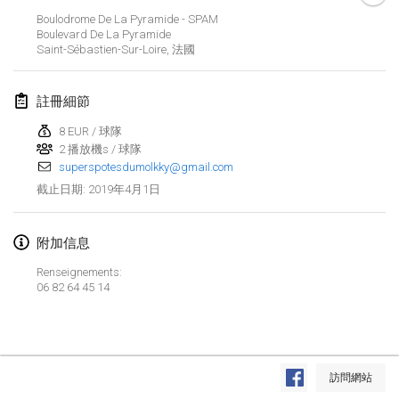
2019年1月26日
|
法國
Boulodrome De La Pyramide - SPAM
Boulevard De La Pyramide
Saint-Sébastien-Sur-Loire
,
法國
2019年2月
Kotka Mölkky Open Indoor
註冊細節
2019年2月2日
|
芬蘭
8 EUR / 球隊
2 播放機s / 球隊
Lumi Mölkky
superspotesdumolkky@gmail.com
2019年2月9日
|
芬蘭
2019年4月1日
截止日期
:
Tournoi de la St Valentin
2019年2月9日
|
法國
附加信息
Renseignements:
OTH
06 82 64 45 14
2019年2月16日
|
芬蘭
Indoor des Bouchons
显示列表
2019年2月16日
|
法國
訪問網站
显示
231
个
由
Mölkk Your World
策划