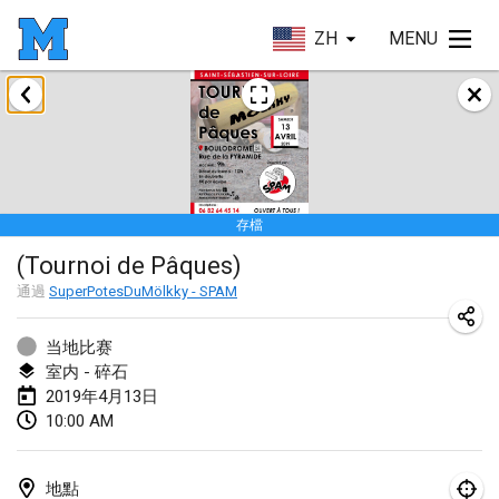
ZH
MENU
2019年1月
New Year's Throw Mölkky
2019年1月1日
|
捷克共和國
存檔
Tournoi Mixte ASPTTOM
(Tournoi de Pâques)
2019年1月20日
|
法國
通過
SuperPotesDuMölkky - SPAM
Tournoi d'Hiver
2019年1月26日
|
法國
当地比赛
室内 - 碎石
Liekki Cup
2019年4月13日
10:00 AM
2019年1月26日
|
芬蘭
Tournoi de Mölkky - Lesfous Dubâtonvaigeois
地點