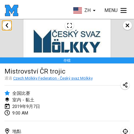
ZH
MENU
2019年1月
New Year's Throw Mölkky
2019年1月1日
|
捷克共和國
存檔
Tournoi Mixte ASPTTOM
Mistrovství ČR trojic
2019年1月20日
|
法國
通過
Czech Mölkky Federation - Český svaz Mölkky
Tournoi d'Hiver
2019年1月26日
|
法國
全国比赛
室内 - 黏土
Liekki Cup
2019年9月7日
9:00 AM
2019年1月26日
|
芬蘭
Tournoi de Mölkky - Lesfous Dubâtonvaigeois
地點