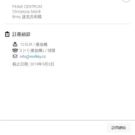
2019年1月26日
|
法國
Fit4all CENTRUM
Chironova
544/8
Brno
,
捷克共和國
2019年2月
Kotka Mölkky Open Indoor
註冊細節
2019年2月2日
|
芬蘭
12 EUR / 播放機
3 (+1) 播放機s / 球隊
Lumi Mölkky
info@molkky.cz
2019年2月9日
|
芬蘭
2019年9月3日
截止日期
:
Tournoi de la St Valentin
2019年2月9日
|
法國
OTH
2019年2月16日
|
芬蘭
Indoor des Bouchons
显示列表
2019年2月16日
|
法國
訪問網站
显示
231
个
由
Mölkk Your World
策划