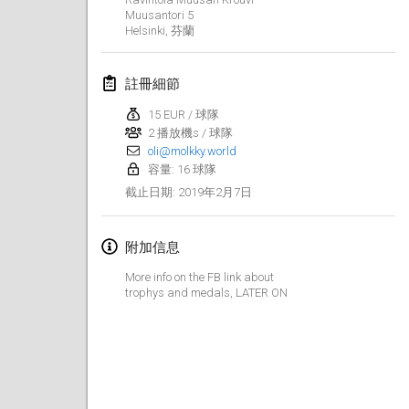
2019年1月26日
|
法國
Muusantori 5
Helsinki
,
芬蘭
2019年2月
註冊細節
Kotka Mölkky Open Indoor
2019年2月2日
|
芬蘭
15 EUR / 球隊
2 播放機s / 球隊
oli@molkky.world
Lumi Mölkky
容量: 16 球隊
2019年2月9日
|
芬蘭
2019年2月7日
截止日期
:
Tournoi de la St Valentin
2019年2月9日
|
法國
附加信息
More info on the FB link about
OTH
trophys and medals, LATER ON
2019年2月16日
|
芬蘭
Indoor des Bouchons
2019年2月16日
|
法國