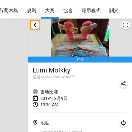
芬蘭木棋
規則
大賽
協會
應用程式
關於
2019年1月
New Year's Throw Mölkky
2019年1月1日
|
捷克共和國
存檔
Tournoi Mixte ASPTTOM
Lumi Mölkky
2019年1月20日
|
法國
通過
Mölkk Your World
Tournoi d'Hiver
2019年1月26日
|
法國
当地比赛
2019年2月9日
Liekki Cup
10:30 AM
2019年1月26日
|
芬蘭
地點
Tournoi de Mölkky - Lesfous Dubâtonvaigeois
Ravintola Muusan Krouvi