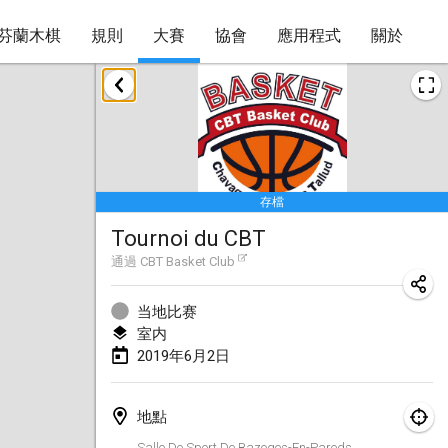
芬蘭木棋
規則
大賽
協會
應用程式
關於
2019年1月
New Year's Throw Mölkky
2019年1月1日
|
捷克共和國
存檔
Tournoi Mixte ASPTTOM
Tournoi du CBT
2019年1月20日
|
法國
通過
CBT Basket Club
Tournoi d'Hiver
2019年1月26日
|
法國
当地比赛
室内
Liekki Cup
2019年6月2日
2019年1月26日
|
芬蘭
地點
Tournoi de Mölkky - Lesfous Dubâtonvaigeois
Salle De Sport De Bazoges-En-Pareds