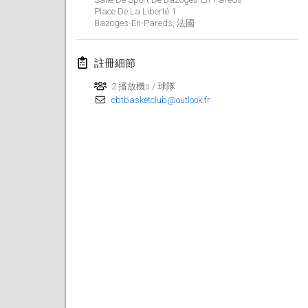
2019年1月26日
|
法國
Place De La Liberté
1
Bazoges-En-Pareds
,
法國
2019年2月
註冊細節
Kotka Mölkky Open Indoor
2019年2月2日
|
芬蘭
2 播放機s / 球隊
cbtbasketclub@outlook.fr
Lumi Mölkky
2019年2月9日
|
芬蘭
Tournoi de la St Valentin
2019年2月9日
|
法國
OTH
2019年2月16日
|
芬蘭
Indoor des Bouchons
2019年2月16日
|
法國