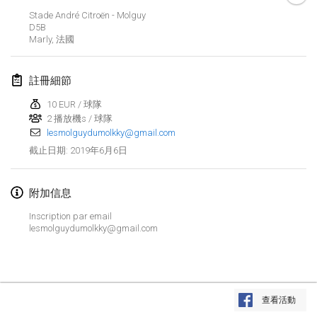
2019年1月26日
|
法國
Stade André Citroën - Molguy
D5B
Marly
,
法國
2019年2月
Kotka Mölkky Open Indoor
註冊細節
2019年2月2日
|
芬蘭
10 EUR / 球隊
2 播放機s / 球隊
Lumi Mölkky
lesmolguydumolkky@gmail.com
2019年2月9日
|
芬蘭
2019年6月6日
截止日期
:
Tournoi de la St Valentin
2019年2月9日
|
法國
附加信息
Inscription par email
OTH
lesmolguydumolkky@gmail.com
2019年2月16日
|
芬蘭
Indoor des Bouchons
显示列表
2019年2月16日
|
法國
查看活動
显示
231
个
由
Mölkk Your World
策划