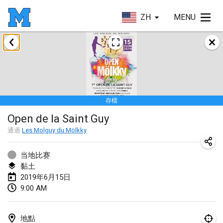
ZH
MENU
2019年1月
New Year's Throw Mölkky
2019年1月1日
|
捷克共和國
存檔
Tournoi Mixte ASPTTOM
Open de la Saint Guy
2019年1月20日
|
法國
通過
Les Molguy du Mölkky
Tournoi d'Hiver
2019年1月26日
|
法國
当地比赛
黏土
Liekki Cup
2019年6月15日
9:00 AM
2019年1月26日
|
芬蘭
Tournoi de Mölkky - Lesfous Dubâtonvaigeois
地點