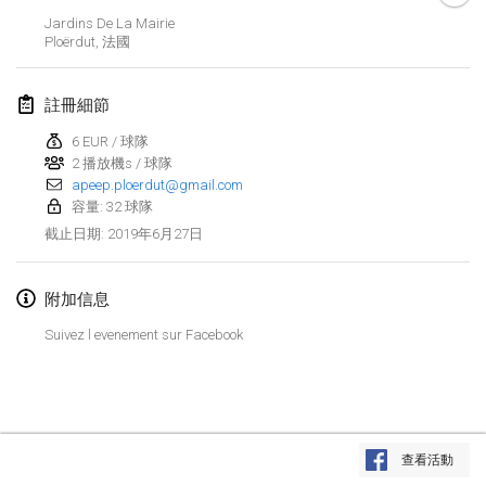
2019年1月26日
|
法國
Jardins De La Mairie
Ploërdut
,
法國
2019年2月
註冊細節
Kotka Mölkky Open Indoor
2019年2月2日
|
芬蘭
6 EUR / 球隊
2 播放機s / 球隊
apeep.ploerdut@gmail.com
Lumi Mölkky
容量: 32 球隊
2019年2月9日
|
芬蘭
2019年6月27日
截止日期
:
Tournoi de la St Valentin
2019年2月9日
|
法國
附加信息
Suivez l evenement sur Facebook
OTH
2019年2月16日
|
芬蘭
Indoor des Bouchons
显示列表
2019年2月16日
|
法國
查看活動
显示
231
个
由
Mölkk Your World
策划