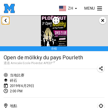
ZH
MENU
2019年1月
New Year's Throw Mölkky
2019年1月1日
|
捷克共和國
存檔
Tournoi Mixte ASPTTOM
Open de mölkky du pays Pourleth
2019年1月20日
|
法國
通過
Amicale Ecole Ploërdut APEEP
Tournoi d'Hiver
2019年1月26日
|
法國
当地比赛
碎石
Liekki Cup
2019年6月29日
2:00 PM
2019年1月26日
|
芬蘭
Tournoi de Mölkky - Lesfous Dubâtonvaigeois
地點