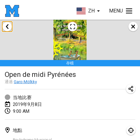
ZH
MENU
2019年1月
New Year's Throw Mölkky
2019年1月1日
|
捷克共和國
存檔
Tournoi Mixte ASPTTOM
Open de midi Pyrénées
2019年1月20日
|
法國
通過
Garo-Mölkky
Tournoi d'Hiver
2019年1月26日
|
法國
当地比赛
2019年9月8日
Liekki Cup
9:00 AM
2019年1月26日
|
芬蘭
地點
Tournoi de Mölkky - Lesfous Dubâtonvaigeois
Boulodrome Municipal