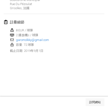
2019年1月26日
|
法國
Rue Du Pézoulat
Grisolles
,
法國
2019年2月
註冊細節
Kotka Mölkky Open Indoor
2019年2月2日
|
芬蘭
8 EUR / 球隊
2 播放機s / 球隊
garomolkky@gmail.com
Lumi Mölkky
容量: 72 球隊
2019年2月9日
|
芬蘭
2019年9月1日
截止日期
:
Tournoi de la St Valentin
2019年2月9日
|
法國
OTH
2019年2月16日
|
芬蘭
Indoor des Bouchons
显示列表
2019年2月16日
|
法國
訪問網站
显示
231
个
由
Mölkk Your World
策划