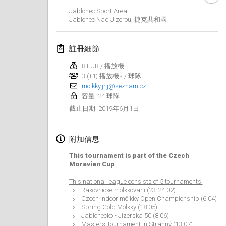
2019年1月26日
|
法國
Jablonec Sport Area
Jablonec Nad Jizerou
,
捷克共和國
2019年2月
註冊細節
Kotka Mölkky Open Indoor
2019年2月2日
|
芬蘭
8 EUR / 播放機
3 (+1) 播放機s / 球隊
molkky.jnj@seznam.cz
Lumi Mölkky
容量: 24 球隊
2019年2月9日
|
芬蘭
2019年6月1日
截止日期
:
Tournoi de la St Valentin
2019年2月9日
|
法國
附加信息
This tournament is part of the Czech
OTH
Moravian Cup
2019年2月16日
|
芬蘭
This national league consists of 5 tournaments:
Rakovnicke mölkkovani (23-24.02)
Indoor des Bouchons
Czech Indoor mölkky Open Championship (6.04)
Spring Gold Mölkky (18.05)
2019年2月16日
|
法國
Jablonecko - Jizerska 50 (8.06)
Masters Tournament in Stranný (13.07)