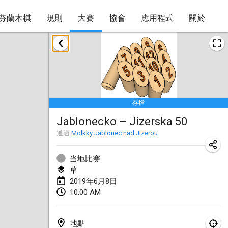
芬蘭木棋
規則
大賽
協會
應用程式
關於
2019年1月
New Year's Throw Mölkky
2019年1月1日
|
捷克共和國
存檔
Tournoi Mixte ASPTTOM
Jablonecko – Jizerska 50
2019年1月20日
|
法國
通過
Mölkky Jablonec nad Jizerou
Tournoi d'Hiver
2019年1月26日
|
法國
当地比赛
草
Liekki Cup
2019年6月8日
10:00 AM
2019年1月26日
|
芬蘭
Tournoi de Mölkky - Lesfous Dubâtonvaigeois
地點