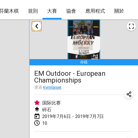
芬蘭木棋
規則
大賽
協會
應用程式
關於
2019年1月
New Year's Throw Mölkky
2019年1月1日
|
捷克共和國
存檔
Tournoi Mixte ASPTTOM
EM Outdoor - European
2019年1月20日
|
法國
Championships
Tournoi d'Hiver
通過
Kymilaiset
2019年1月26日
|
法國
国际比赛
Liekki Cup
碎石
2019年7月6日 - 2019年7月7日
2019年1月26日
|
芬蘭
10
Tournoi de Mölkky - Lesfous Dubâtonvaigeois