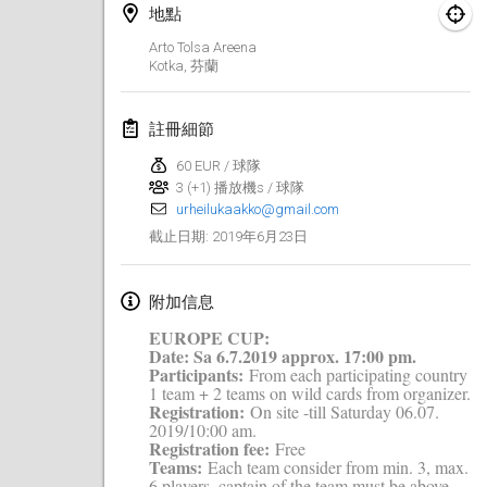
2019年1月26日
|
法國
地點
Arto Tolsa Areena
2019年2月
Kotka
,
芬蘭
Kotka Mölkky Open Indoor
註冊細節
2019年2月2日
|
芬蘭
60 EUR / 球隊
Lumi Mölkky
3 (+1) 播放機s / 球隊
urheilukaakko@gmail.com
2019年2月9日
|
芬蘭
2019年6月23日
截止日期
:
Tournoi de la St Valentin
2019年2月9日
|
法國
附加信息
EUROPE CUP:
OTH
Date: Sa 6.7.2019 approx. 17:00 pm.
Participants:
2019年2月16日
|
芬蘭
From each participating country
1 team + 2 teams on wild cards from organizer.
Registration:
On site -till Saturday 06.07.
Indoor des Bouchons
2019/10:00 am.
Registration fee:
Free
2019年2月16日
|
法國
Teams:
Each team consider from min. 3, max.
6 players, captain of the team must be above