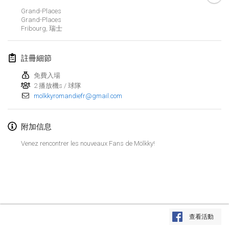
2019年1月26日
|
法國
Grand-Places
Grand-Places
Fribourg
,
瑞士
2019年2月
Kotka Mölkky Open Indoor
註冊細節
2019年2月2日
|
芬蘭
免費入場
2 播放機s / 球隊
Lumi Mölkky
molkkyromandiefr@gmail.com
2019年2月9日
|
芬蘭
Tournoi de la St Valentin
附加信息
2019年2月9日
|
法國
Venez rencontrer les nouveaux Fans de Mölkky!
OTH
2019年2月16日
|
芬蘭
Indoor des Bouchons
显示列表
2019年2月16日
|
法國
查看活動
显示
231
个
由
Mölkk Your World
策划