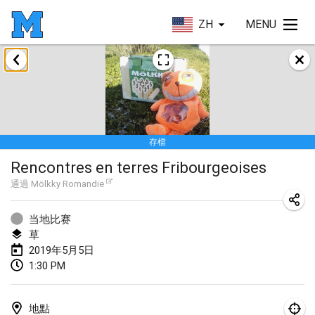
ZH
MENU
2019年1月
New Year's Throw Mölkky
2019年1月1日
|
捷克共和國
存檔
Tournoi Mixte ASPTTOM
Rencontres en terres Fribourgeoises
2019年1月20日
|
法國
通過
Mölkky Romandie
Tournoi d'Hiver
2019年1月26日
|
法國
当地比赛
草
Liekki Cup
2019年5月5日
1:30 PM
2019年1月26日
|
芬蘭
Tournoi de Mölkky - Lesfous Dubâtonvaigeois
地點