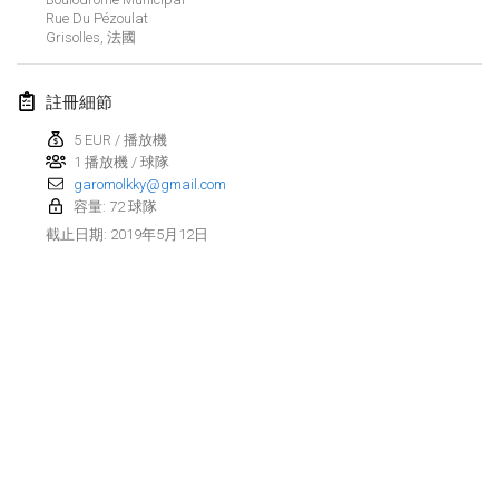
2019年1月26日
|
法國
Rue Du Pézoulat
Grisolles
,
法國
2019年2月
註冊細節
Kotka Mölkky Open Indoor
2019年2月2日
|
芬蘭
5 EUR / 播放機
1 播放機 / 球隊
garomolkky@gmail.com
Lumi Mölkky
容量: 72 球隊
2019年2月9日
|
芬蘭
2019年5月12日
截止日期
:
Tournoi de la St Valentin
2019年2月9日
|
法國
OTH
2019年2月16日
|
芬蘭
Indoor des Bouchons
显示列表
2019年2月16日
|
法國
显示
231
个
由
Mölkk Your World
策划