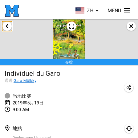
ZH
MENU
2019年1月
New Year's Throw Mölkky
2019年1月1日
|
捷克共和國
存檔
Tournoi Mixte ASPTTOM
Individuel du Garo
2019年1月20日
|
法國
通過
Garo-Mölkky
Tournoi d'Hiver
2019年1月26日
|
法國
当地比赛
2019年5月19日
Liekki Cup
9:00 AM
2019年1月26日
|
芬蘭
地點
Tournoi de Mölkky - Lesfous Dubâtonvaigeois
Boulodrome Municipal