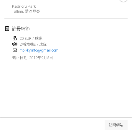
2019年1月26日
|
法國
Kadrioru Park
Tallinn
,
愛沙尼亞
2019年2月
註冊細節
Kotka Mölkky Open Indoor
2019年2月2日
|
芬蘭
20 EUR / 球隊
2 播放機s / 球隊
molkky.info@gmail.com
Lumi Mölkky
2019年9月5日
截止日期
:
2019年2月9日
|
芬蘭
Tournoi de la St Valentin
2019年2月9日
|
法國
OTH
2019年2月16日
|
芬蘭
Indoor des Bouchons
显示列表
2019年2月16日
|
法國
訪問網站
显示
231
个
由
Mölkk Your World
策划