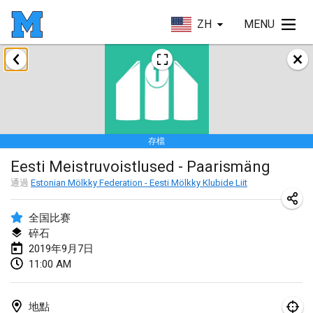
ZH
MENU
2019年1月
New Year's Throw Mölkky
2019年1月1日
|
捷克共和國
存檔
Tournoi Mixte ASPTTOM
Eesti Meistruvoistlused - Paarismäng
2019年1月20日
|
法國
通過
Estonian Mölkky Federation - Eesti Mölkky Klubide Liit
Tournoi d'Hiver
2019年1月26日
|
法國
全国比赛
碎石
Liekki Cup
2019年9月7日
11:00 AM
2019年1月26日
|
芬蘭
Tournoi de Mölkky - Lesfous Dubâtonvaigeois
地點