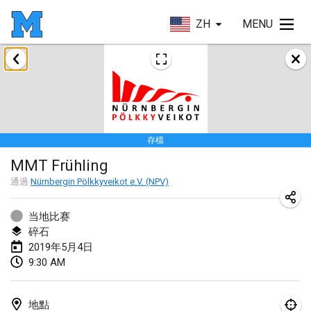
ZH
MENU
2019年1月
New Year's Throw Mölkky
2019年1月1日
|
捷克共和國
存檔
Tournoi Mixte ASPTTOM
MMT Frühling
2019年1月20日
|
法國
通過
Nürnbergin Pölkkyveikot e.V. (NPV)
Tournoi d'Hiver
2019年1月26日
|
法國
当地比赛
碎石
Liekki Cup
2019年5月4日
9:30 AM
2019年1月26日
|
芬蘭
Tournoi de Mölkky - Lesfous Dubâtonvaigeois
地點