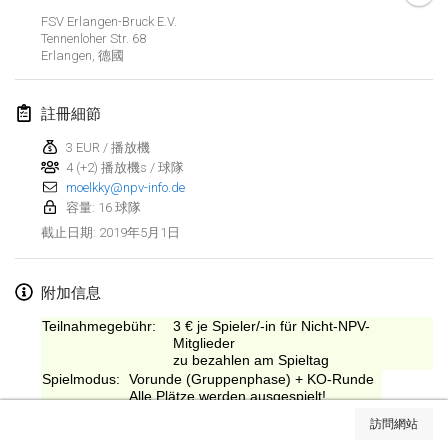
2019年1月26日
|
法國
FSV Erlangen-Bruck E.V.
Tennenloher Str. 68
Erlangen
,
德國
2019年2月
Kotka Mölkky Open Indoor
註冊細節
2019年2月2日
|
芬蘭
3 EUR / 播放機
4 (+2) 播放機s / 球隊
Lumi Mölkky
moelkky@npv-info.de
2019年2月9日
|
芬蘭
容量: 16 球隊
2019年5月1日
截止日期
:
Tournoi de la St Valentin
2019年2月9日
|
法國
附加信息
OTH
Teilnahmegebühr:
3 € je Spieler/-in für Nicht-NPV-
2019年2月16日
|
芬蘭
Mitglieder
zu bezahlen am Spieltag
Spielmodus:
Vorunde (Gruppenphase) + KO-Runde
Indoor des Bouchons
显示列表
Alle Plätze werden ausgespielt!
2019年2月16日
|
法國
訪問網站
显示
231
个
由
Mölkk Your World
策划