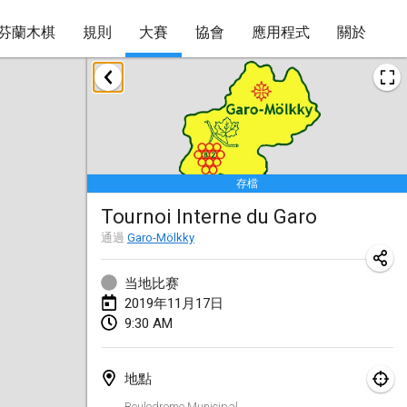
芬蘭木棋
規則
大賽
協會
應用程式
關於
2019年1月
New Year's Throw Mölkky
2019年1月1日
|
捷克共和國
存檔
Tournoi Mixte ASPTTOM
Tournoi Interne du Garo
2019年1月20日
|
法國
通過
Garo-Mölkky
Tournoi d'Hiver
2019年1月26日
|
法國
当地比赛
2019年11月17日
Liekki Cup
9:30 AM
2019年1月26日
|
芬蘭
地點
Tournoi de Mölkky - Lesfous Dubâtonvaigeois
Boulodrome Municipal