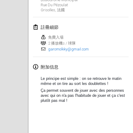
2019年1月26日
|
法國
Rue Du Pézoulat
Grisolles
,
法國
2019年2月
註冊細節
Kotka Mölkky Open Indoor
2019年2月2日
|
芬蘭
免費入場
2 播放機s / 球隊
garomolkky@gmail.com
Lumi Mölkky
2019年2月9日
|
芬蘭
附加信息
Tournoi de la St Valentin
Le principe est simple : on se retrouve le matin
2019年2月9日
|
法國
⚱️
même et on tire au sort les doublettes !
Ça permet souvent de jouer avec des personnes
OTH
avec qui on n'a pas l'habitude de jouer et ça c'est
plutôt pas mal !
2019年2月16日
|
芬蘭
Indoor des Bouchons
2019年2月16日
|
法國