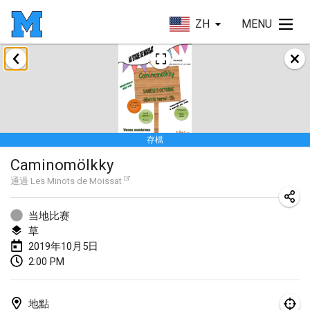
ZH
MENU
2019年1月
New Year's Throw Mölkky
2019年1月1日
|
捷克共和國
存檔
Tournoi Mixte ASPTTOM
Caminomölkky
2019年1月20日
|
法國
通過
Les Minots de Moissat
Tournoi d'Hiver
2019年1月26日
|
法國
当地比赛
草
Liekki Cup
2019年10月5日
2:00 PM
2019年1月26日
|
芬蘭
Tournoi de Mölkky - Lesfous Dubâtonvaigeois
地點