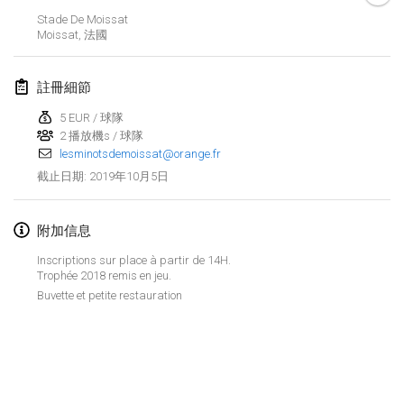
2019年1月26日
|
法國
Stade De Moissat
Moissat
,
法國
2019年2月
註冊細節
Kotka Mölkky Open Indoor
2019年2月2日
|
芬蘭
5 EUR / 球隊
2 播放機s / 球隊
lesminotsdemoissat@orange.fr
Lumi Mölkky
2019年10月5日
截止日期
:
2019年2月9日
|
芬蘭
Tournoi de la St Valentin
附加信息
2019年2月9日
|
法國
Inscriptions sur place à partir de 14H.
Trophée 2018 remis en jeu.
OTH
Buvette et petite restauration
2019年2月16日
|
芬蘭
Indoor des Bouchons
显示列表
2019年2月16日
|
法國
显示
231
个
由
Mölkk Your World
策划