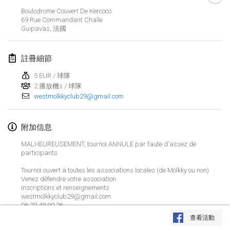
2019年1月26日
|
法國
Boulodrome Couvert De Kercoco
69 Rue Commandant Challe
Guipavas
,
法國
2019年2月
Kotka Mölkky Open Indoor
註冊細節
2019年2月2日
|
芬蘭
5 EUR / 球隊
2 播放機s / 球隊
Lumi Mölkky
westmolkkyclub29@gmail.com
2019年2月9日
|
芬蘭
Tournoi de la St Valentin
附加信息
2019年2月9日
|
法國
MALHEUREUSEMENT, tournoi ANNULE par faute d'assez de
participants
OTH
Tournoi ouvert à toutes les associations locales (de Mölkky ou non)
2019年2月16日
|
芬蘭
Venez défendre votre association
inscriptions et renseignements
westmolkkyclub29@gmail.com
Indoor des Bouchons
显示列表
06 20 49 90 26
2019年2月16日
|
法國
查看活動
显示
231
个
由
Mölkk Your World
策划