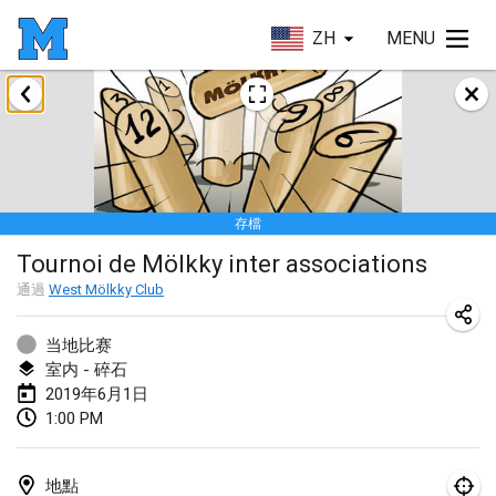
ZH
MENU
2019年1月
New Year's Throw Mölkky
2019年1月1日
|
捷克共和國
存檔
Tournoi Mixte ASPTTOM
Tournoi de Mölkky inter associations
2019年1月20日
|
法國
通過
West Mölkky Club
Tournoi d'Hiver
2019年1月26日
|
法國
当地比赛
室内 - 碎石
Liekki Cup
2019年6月1日
1:00 PM
2019年1月26日
|
芬蘭
Tournoi de Mölkky - Lesfous Dubâtonvaigeois
地點