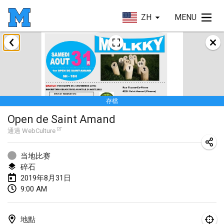
ZH
MENU
2019年1月
New Year's Throw Mölkky
2019年1月1日
|
捷克共和國
存檔
Tournoi Mixte ASPTTOM
Open de Saint Amand
2019年1月20日
|
法國
通過
WebCulture
Tournoi d'Hiver
2019年1月26日
|
法國
当地比赛
碎石
Liekki Cup
2019年8月31日
9:00 AM
2019年1月26日
|
芬蘭
Tournoi de Mölkky - Lesfous Dubâtonvaigeois
地點