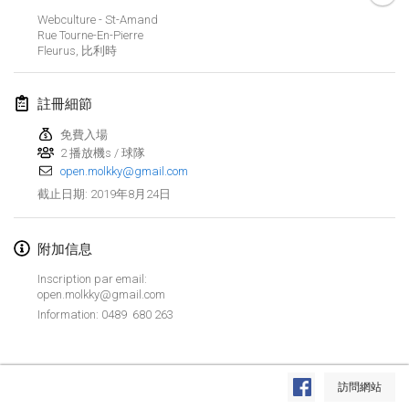
2019年1月26日
|
法國
Webculture - St-Amand
Rue Tourne-En-Pierre
Fleurus
,
比利時
2019年2月
Kotka Mölkky Open Indoor
註冊細節
2019年2月2日
|
芬蘭
免費入場
2 播放機s / 球隊
Lumi Mölkky
open.molkky@gmail.com
2019年2月9日
|
芬蘭
2019年8月24日
截止日期
:
Tournoi de la St Valentin
2019年2月9日
|
法國
附加信息
Inscription par email:
OTH
open.molkky@gmail.com
2019年2月16日
|
芬蘭
Information: 0489 680 263
Indoor des Bouchons
显示列表
2019年2月16日
|
法國
訪問網站
显示
231
个
由
Mölkk Your World
策划