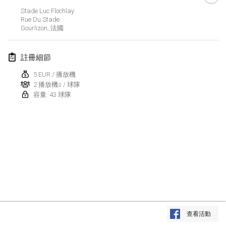
2019年1月26日
|
法國
Stade Luc Flochlay
Rue Du Stade
Gourlizon
,
法國
2019年2月
Kotka Mölkky Open Indoor
註冊細節
2019年2月2日
|
芬蘭
5 EUR / 播放機
2 播放機s / 球隊
Lumi Mölkky
容量: 43 球隊
2019年2月9日
|
芬蘭
Tournoi de la St Valentin
2019年2月9日
|
法國
OTH
2019年2月16日
|
芬蘭
Indoor des Bouchons
显示列表
2019年2月16日
|
法國
查看活動
显示
231
个
由
Mölkk Your World
策划