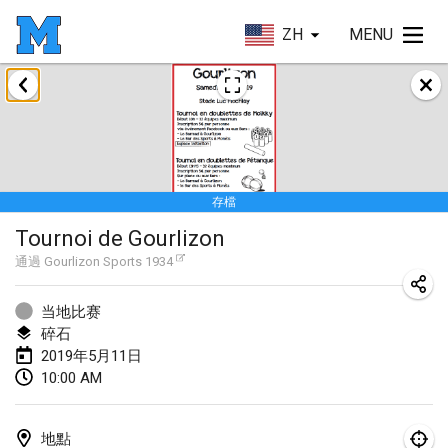
ZH
MENU
2019年1月
New Year's Throw Mölkky
2019年1月1日
|
捷克共和國
存檔
Tournoi Mixte ASPTTOM
Tournoi de Gourlizon
2019年1月20日
|
法國
通過
Gourlizon Sports 1934
Tournoi d'Hiver
2019年1月26日
|
法國
当地比赛
碎石
Liekki Cup
2019年5月11日
10:00 AM
2019年1月26日
|
芬蘭
Tournoi de Mölkky - Lesfous Dubâtonvaigeois
地點