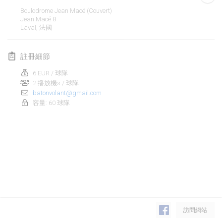
2019年1月26日
|
法國
Boulodrome Jean Macé (couvert)
Jean Macé
8
Laval
,
法國
2019年2月
Kotka Mölkky Open Indoor
註冊細節
2019年2月2日
|
芬蘭
6 EUR / 球隊
2 播放機s / 球隊
Lumi Mölkky
batonvolant@gmail.com
2019年2月9日
|
芬蘭
容量: 60 球隊
Tournoi de la St Valentin
2019年2月9日
|
法國
OTH
2019年2月16日
|
芬蘭
Indoor des Bouchons
显示列表
2019年2月16日
|
法國
訪問網站
显示
231
个
由
Mölkk Your World
策划