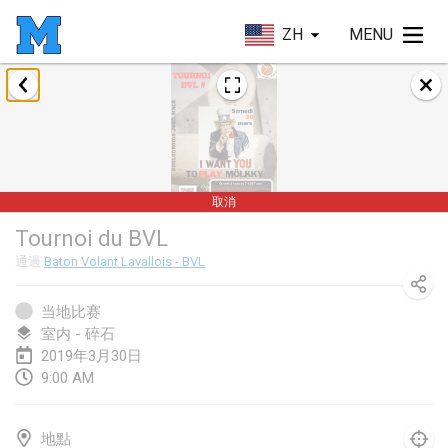
ZH
MENU
2019年1月
New Year's Throw Mölkky
2019年1月1日
|
捷克共和國
取消
Tournoi Mixte ASPTTOM
Tournoi du BVL
2019年1月20日
|
法國
通過
Baton Volant Lavallois - BVL
Tournoi d'Hiver
2019年1月26日
|
法國
当地比赛
室内 - 碎石
Liekki Cup
2019年3月30日
9:00 AM
2019年1月26日
|
芬蘭
Tournoi de Mölkky - Lesfous Dubâtonvaigeois
地點