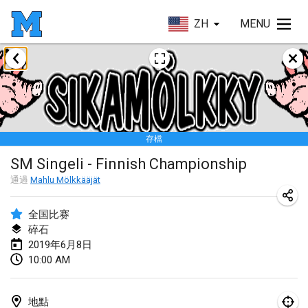
ZH
MENU
2019年1月
New Year's Throw Mölkky
2019年1月1日
|
捷克共和國
存檔
Tournoi Mixte ASPTTOM
SM Singeli - Finnish Championship
2019年1月20日
|
法國
通過
Mahlu Mölkkääjät
Tournoi d'Hiver
2019年1月26日
|
法國
全国比赛
碎石
Liekki Cup
2019年6月8日
10:00 AM
2019年1月26日
|
芬蘭
Tournoi de Mölkky - Lesfous Dubâtonvaigeois
地點