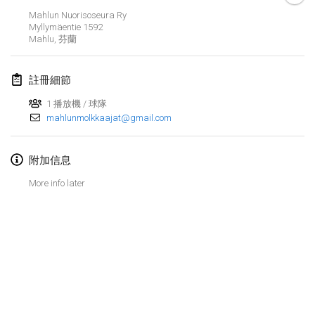
2019年1月26日
|
法國
Mahlun Nuorisoseura Ry
Myllymäentie 1592
Mahlu
,
芬蘭
2019年2月
Kotka Mölkky Open Indoor
註冊細節
2019年2月2日
|
芬蘭
1 播放機 / 球隊
mahlunmolkkaajat@gmail.com
Lumi Mölkky
2019年2月9日
|
芬蘭
附加信息
Tournoi de la St Valentin
More info later
2019年2月9日
|
法國
OTH
2019年2月16日
|
芬蘭
Indoor des Bouchons
显示列表
2019年2月16日
|
法國
显示
231
个
由
Mölkk Your World
策划