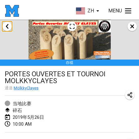
ZH
MENU
2019年1月
New Year's Throw Mölkky
2019年1月1日
|
捷克共和國
存檔
Tournoi Mixte ASPTTOM
PORTES OUVERTES ET TOURNOI
2019年1月20日
|
法國
MOLKKYCLAYES
Tournoi d'Hiver
通過
MölkkyClayes
2019年1月26日
|
法國
当地比赛
Liekki Cup
碎石
2019年5月26日
2019年1月26日
|
芬蘭
10:00 AM
Tournoi de Mölkky - Lesfous Dubâtonvaigeois