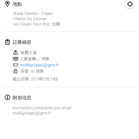
2019年1月26日
|
法國
地點
Stade Carillon - Clayes
2019年2月
Chemin Du Cormier
Les Clayes Sous Bois
,
法國
Kotka Mölkky Open Indoor
2019年2月2日
|
芬蘭
註冊細節
免費入場
Lumi Mölkky
2 播放機s / 球隊
2019年2月9日
|
芬蘭
molkkyclayes@gmx.fr
容量: 40 球隊
Tournoi de la St Valentin
2019年5月19日
截止日期
:
2019年2月9日
|
法國
附加信息
OTH
2019年2月16日
|
芬蘭
Inscriptions préalables par email:
molkkyclayes@gmx.fr
Indoor des Bouchons
显示列表
2019年2月16日
|
法國
显示
231
个
由
Mölkk Your World
策划