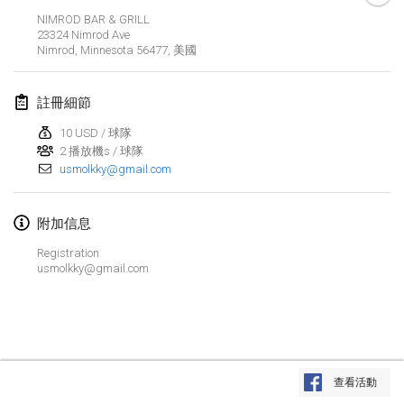
2019年1月26日
|
法國
NIMROD BAR & GRILL
23324 Nimrod Ave
Nimrod, Minnesota 56477
,
美國
2019年2月
Kotka Mölkky Open Indoor
註冊細節
2019年2月2日
|
芬蘭
10 USD / 球隊
2 播放機s / 球隊
Lumi Mölkky
usmolkky@gmail.com
2019年2月9日
|
芬蘭
Tournoi de la St Valentin
附加信息
2019年2月9日
|
法國
Registration
usmolkky@gmail.com
OTH
2019年2月16日
|
芬蘭
Indoor des Bouchons
显示列表
2019年2月16日
|
法國
查看活動
显示
231
个
由
Mölkk Your World
策划