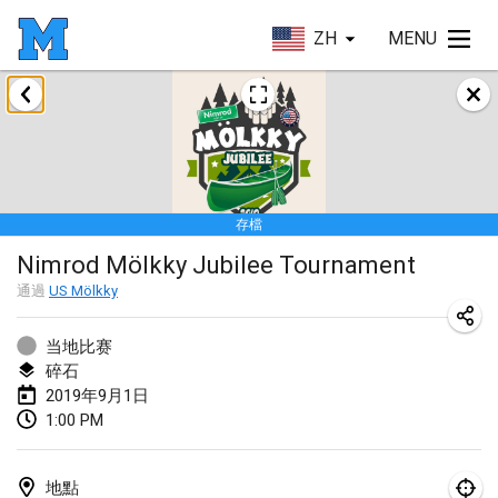
ZH
MENU
2019年1月
New Year's Throw Mölkky
2019年1月1日
|
捷克共和國
存檔
Tournoi Mixte ASPTTOM
Nimrod Mölkky Jubilee Tournament
2019年1月20日
|
法國
通過
US Mölkky
Tournoi d'Hiver
2019年1月26日
|
法國
当地比赛
碎石
Liekki Cup
2019年9月1日
1:00 PM
2019年1月26日
|
芬蘭
Tournoi de Mölkky - Lesfous Dubâtonvaigeois
地點