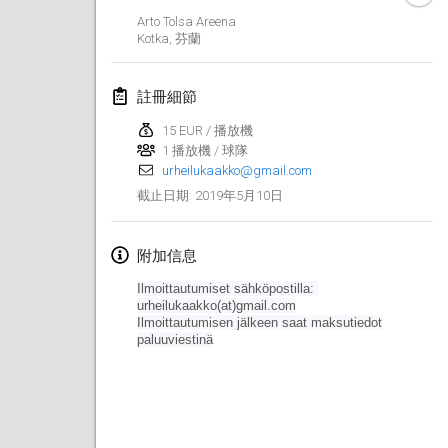
2019年1月26日
|
法國
Arto Tolsa Areena
Kotka
,
芬蘭
2019年2月
註冊細節
Kotka Mölkky Open Indoor
2019年2月2日
|
芬蘭
15 EUR / 播放機
1 播放機 / 球隊
urheilukaakko@gmail.com
Lumi Mölkky
2019年5月10日
截止日期
:
2019年2月9日
|
芬蘭
Tournoi de la St Valentin
附加信息
2019年2月9日
|
法國
Ilmoittautumiset sähköpostilla:
urheilukaakko(at)gmail.com
OTH
Ilmoittautumisen jälkeen saat maksutiedot
paluuviestinä
2019年2月16日
|
芬蘭
Indoor des Bouchons
2019年2月16日
|
法國