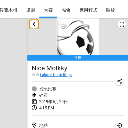
芬蘭木棋
規則
大賽
協會
應用程式
關於
2019年1月
New Year's Throw Mölkky
2019年1月1日
|
捷克共和國
存檔
Tournoi Mixte ASPTTOM
Nice Mölkky
2019年1月20日
|
法國
通過
Lahden Kortteliliiga
Tournoi d'Hiver
2019年1月26日
|
法國
当地比赛
碎石
Liekki Cup
2019年5月29日
4:15 PM
2019年1月26日
|
芬蘭
Tournoi de Mölkky - Lesfous Dubâtonvaigeois
地點