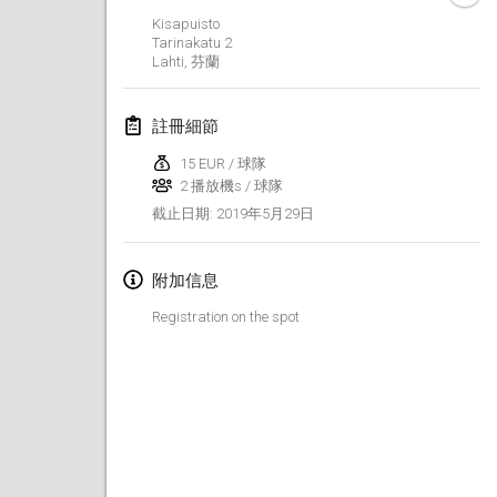
2019年1月26日
|
法國
Kisapuisto
Tarinakatu
2
Lahti
,
芬蘭
2019年2月
Kotka Mölkky Open Indoor
註冊細節
2019年2月2日
|
芬蘭
15 EUR / 球隊
2 播放機s / 球隊
Lumi Mölkky
2019年5月29日
截止日期
:
2019年2月9日
|
芬蘭
Tournoi de la St Valentin
附加信息
2019年2月9日
|
法國
Registration on the spot
OTH
2019年2月16日
|
芬蘭
Indoor des Bouchons
2019年2月16日
|
法國