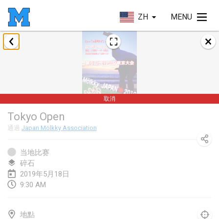
ZH
MENU
2019年1月
New Year's Throw Mölkky
2019年1月1日
|
捷克共和國
取消
Tournoi Mixte ASPTTOM
Tokyo Open
2019年1月20日
|
法國
通過
Japan Mölkky Association
Tournoi d'Hiver
2019年1月26日
|
法國
当地比赛
碎石
Liekki Cup
2019年5月18日
9:30 AM
2019年1月26日
|
芬蘭
Tournoi de Mölkky - Lesfous Dubâtonvaigeois
地點