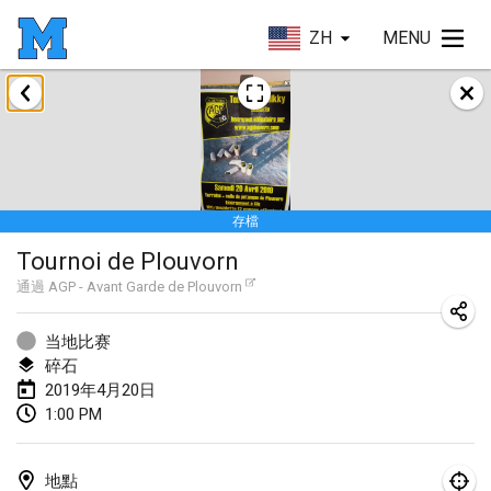
ZH
MENU
2019年1月
New Year's Throw Mölkky
2019年1月1日
|
捷克共和國
存檔
Tournoi Mixte ASPTTOM
Tournoi de Plouvorn
2019年1月20日
|
法國
通過
AGP - Avant Garde de Plouvorn
Tournoi d'Hiver
2019年1月26日
|
法國
当地比赛
碎石
Liekki Cup
2019年4月20日
1:00 PM
2019年1月26日
|
芬蘭
Tournoi de Mölkky - Lesfous Dubâtonvaigeois
地點