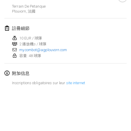
2019年1月26日
|
法國
Terrain De Petanque
Plouvorn
,
法國
2019年2月
註冊細節
Kotka Mölkky Open Indoor
2019年2月2日
|
芬蘭
10 EUR / 球隊
2 播放機s / 球隊
my.combot@agplouvorn.com
Lumi Mölkky
容量: 48 球隊
2019年2月9日
|
芬蘭
Tournoi de la St Valentin
附加信息
2019年2月9日
|
法國
Inscriptions obligatoires sur leur
site internet
OTH
2019年2月16日
|
芬蘭
Indoor des Bouchons
显示列表
2019年2月16日
|
法國
显示
231
个
由
Mölkk Your World
策划