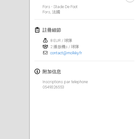
2019年1月26日
|
法國
Fors - Stade De Foot
Fors
,
法國
2019年2月
註冊細節
Kotka Mölkky Open Indoor
2019年2月2日
|
芬蘭
8 EUR / 球隊
2 播放機s / 球隊
contact@molkky.fr
Lumi Mölkky
2019年2月9日
|
芬蘭
附加信息
Tournoi de la St Valentin
Inscriptions par telephone
2019年2月9日
|
法國
0549326553
OTH
2019年2月16日
|
芬蘭
Indoor des Bouchons
2019年2月16日
|
法國