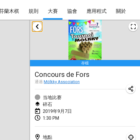
芬蘭木棋
規則
大賽
協會
應用程式
關於
2019年1月
New Year's Throw Mölkky
2019年1月1日
|
捷克共和國
存檔
Tournoi Mixte ASPTTOM
Concours de Fors
2019年1月20日
|
法國
通過
Mölkky Association
Tournoi d'Hiver
2019年1月26日
|
法國
当地比赛
碎石
Liekki Cup
2019年9月7日
1:30 PM
2019年1月26日
|
芬蘭
Tournoi de Mölkky - Lesfous Dubâtonvaigeois
地點