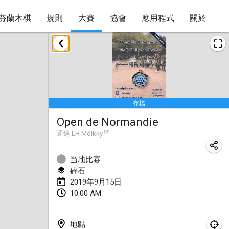
芬蘭木棋
規則
大賽
協會
應用程式
關於
2019年1月
New Year's Throw Mölkky
2019年1月1日
|
捷克共和國
存檔
Tournoi Mixte ASPTTOM
Open de Normandie
2019年1月20日
|
法國
通過
LH Mölkky
Tournoi d'Hiver
2019年1月26日
|
法國
当地比赛
碎石
Liekki Cup
2019年9月15日
10:00 AM
2019年1月26日
|
芬蘭
Tournoi de Mölkky - Lesfous Dubâtonvaigeois
地點