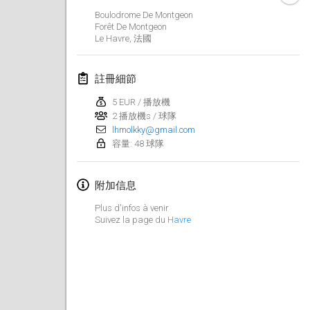
2019年1月26日
|
法國
Boulodrome De Montgeon
Forêt De Montgeon
Le Havre
,
法國
2019年2月
Kotka Mölkky Open Indoor
註冊細節
2019年2月2日
|
芬蘭
5 EUR / 播放機
2 播放機s / 球隊
Lumi Mölkky
lhmolkky@gmail.com
2019年2月9日
|
芬蘭
容量: 48 球隊
Tournoi de la St Valentin
附加信息
2019年2月9日
|
法國
Plus d'infos à venir
OTH
Suivez la page du
Havre
2019年2月16日
|
芬蘭
Indoor des Bouchons
2019年2月16日
|
法國