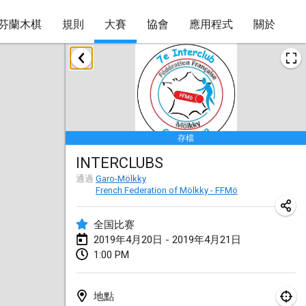
芬蘭木棋
規則
大賽
協會
應用程式
關於
2019年1月
New Year's Throw Mölkky
2019年1月1日
|
捷克共和國
存檔
Tournoi Mixte ASPTTOM
INTERCLUBS
2019年1月20日
|
法國
通過
Garo-Mölkky
French Federation of Mölkky - FFMö
Tournoi d'Hiver
2019年1月26日
|
法國
全国比赛
2019年4月20日 - 2019年4月21日
Liekki Cup
1:00 PM
2019年1月26日
|
芬蘭
Tournoi de Mölkky - Lesfous Dubâtonvaigeois
地點