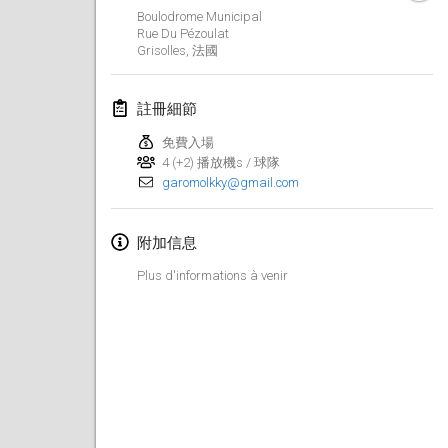
2019年1月26日
|
法國
Boulodrome Municipal
Rue Du Pézoulat
Grisolles
,
法國
2019年2月
Kotka Mölkky Open Indoor
註冊細節
2019年2月2日
|
芬蘭
免費入場
4 (+2) 播放機s / 球隊
Lumi Mölkky
garomolkky@gmail.com
2019年2月9日
|
芬蘭
附加信息
Tournoi de la St Valentin
2019年2月9日
|
法國
Plus d'informations à venir
OTH
2019年2月16日
|
芬蘭
Indoor des Bouchons
2019年2月16日
|
法國