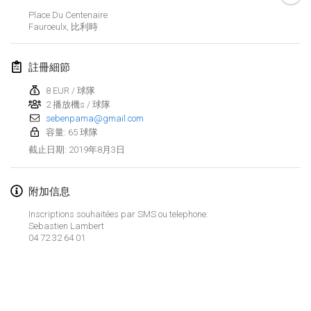
2019年1月26日
|
法國
Place Du Centenaire
Fauroeulx
,
比利時
2019年2月
註冊細節
Kotka Mölkky Open Indoor
2019年2月2日
|
芬蘭
8 EUR / 球隊
2 播放機s / 球隊
sebenpama@gmail.com
Lumi Mölkky
容量: 65 球隊
2019年2月9日
|
芬蘭
2019年8月3日
截止日期
:
Tournoi de la St Valentin
2019年2月9日
|
法國
附加信息
Inscriptions souhaitées par SMS ou telephone:
OTH
Sebastien Lambert
2019年2月16日
|
芬蘭
04 72 32 64 01
Indoor des Bouchons
显示列表
2019年2月16日
|
法國
显示
231
个
由
Mölkk Your World
策划