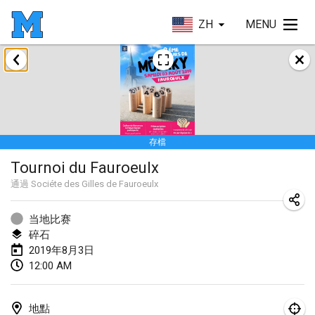
ZH
MENU
2019年1月
New Year's Throw Mölkky
2019年1月1日
|
捷克共和國
存檔
Tournoi Mixte ASPTTOM
Tournoi du Fauroeulx
2019年1月20日
|
法國
通過
Sociéte des Gilles de Fauroeulx
Tournoi d'Hiver
2019年1月26日
|
法國
当地比赛
碎石
Liekki Cup
2019年8月3日
12:00 AM
2019年1月26日
|
芬蘭
Tournoi de Mölkky - Lesfous Dubâtonvaigeois
地點