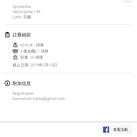
2019年1月26日
|
法國
Apulandia
Helsingintie
199
Lahti
,
芬蘭
2019年2月
Kotka Mölkky Open Indoor
註冊細節
2019年2月2日
|
芬蘭
60 EUR / 球隊
4 播放機s / 球隊
Lumi Mölkky
容量: 20 球隊
2019年2月9日
|
芬蘭
2019年5月10日
截止日期
:
Tournoi de la St Valentin
2019年2月9日
|
法國
附加信息
Registration:
OTH
hannamari.katila@gmail.com
2019年2月16日
|
芬蘭
Indoor des Bouchons
显示列表
2019年2月16日
|
法國
查看活動
显示
231
个
由
Mölkk Your World
策划