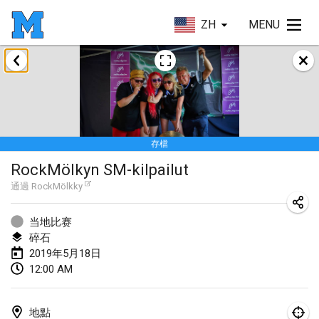
ZH
MENU
2019年1月
New Year's Throw Mölkky
2019年1月1日
|
捷克共和國
存檔
Tournoi Mixte ASPTTOM
RockMölkyn SM-kilpailut
2019年1月20日
|
法國
通過
RockMölkky
Tournoi d'Hiver
2019年1月26日
|
法國
当地比赛
碎石
Liekki Cup
2019年5月18日
12:00 AM
2019年1月26日
|
芬蘭
Tournoi de Mölkky - Lesfous Dubâtonvaigeois
地點