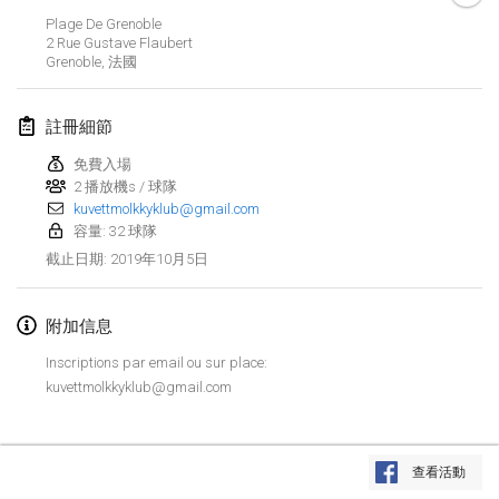
2019年1月26日
|
法國
Plage De Grenoble
2 Rue Gustave Flaubert
Grenoble
,
法國
2019年2月
Kotka Mölkky Open Indoor
註冊細節
2019年2月2日
|
芬蘭
免費入場
2 播放機s / 球隊
Lumi Mölkky
kuvettmolkkyklub@gmail.com
2019年2月9日
|
芬蘭
容量: 32 球隊
2019年10月5日
截止日期
:
Tournoi de la St Valentin
2019年2月9日
|
法國
附加信息
OTH
Inscriptions par email ou sur place:
2019年2月16日
|
芬蘭
kuvettmolkkyklub@gmail.com
Indoor des Bouchons
显示列表
2019年2月16日
|
法國
查看活動
显示
231
个
由
Mölkk Your World
策划