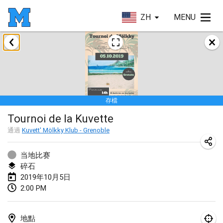
ZH
MENU
2019年1月
New Year's Throw Mölkky
2019年1月1日
|
捷克共和國
存檔
Tournoi Mixte ASPTTOM
Tournoi de la Kuvette
2019年1月20日
|
法國
通過
Kuvett' Mölkky Klub - Grenoble
Tournoi d'Hiver
2019年1月26日
|
法國
当地比赛
碎石
Liekki Cup
2019年10月5日
2:00 PM
2019年1月26日
|
芬蘭
Tournoi de Mölkky - Lesfous Dubâtonvaigeois
地點