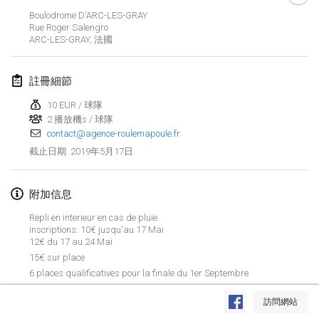
2019年1月26日
|
法國
Boulodrome D'ARC-LES-GRAY
Rue Roger Salengro
ARC-LES-GRAY
,
法國
2019年2月
Kotka Mölkky Open Indoor
註冊細節
2019年2月2日
|
芬蘭
10 EUR / 球隊
2 播放機s / 球隊
Lumi Mölkky
contact@agence-roulemapoule.fr
2019年2月9日
|
芬蘭
2019年5月17日
截止日期
:
Tournoi de la St Valentin
2019年2月9日
|
法國
附加信息
Repli en interieur en cas de pluie
OTH
inscriptions: 10€ jusqu'au 17 Mai
12€ du 17 au 24 Mai
2019年2月16日
|
芬蘭
15€ sur place
6 places qualificatives pour la finale du 1er Septembre
Indoor des Bouchons
显示列表
2019年2月16日
|
法國
訪問網站
显示
231
个
由
Mölkk Your World
策划