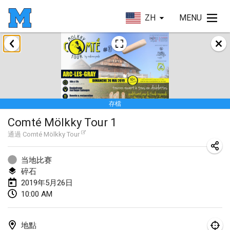
ZH
MENU
2019年1月
New Year's Throw Mölkky
2019年1月1日
|
捷克共和國
存檔
Tournoi Mixte ASPTTOM
Comté Mölkky Tour 1
2019年1月20日
|
法國
通過
Comté Mölkky Tour
Tournoi d'Hiver
2019年1月26日
|
法國
当地比赛
碎石
Liekki Cup
2019年5月26日
10:00 AM
2019年1月26日
|
芬蘭
Tournoi de Mölkky - Lesfous Dubâtonvaigeois
地點