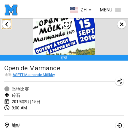
ZH
MENU
2019年1月
New Year's Throw Mölkky
2019年1月1日
|
捷克共和國
存檔
Tournoi Mixte ASPTTOM
Open de Marmande
2019年1月20日
|
法國
通過
ASPTT Marmande Mölkky
Tournoi d'Hiver
2019年1月26日
|
法國
当地比赛
碎石
Liekki Cup
2019年9月15日
9:00 AM
2019年1月26日
|
芬蘭
Tournoi de Mölkky - Lesfous Dubâtonvaigeois
地點