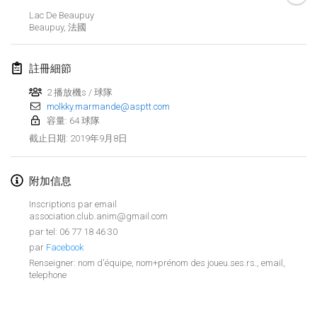
2019年1月26日
|
法國
Lac De Beaupuy
Beaupuy
,
法國
2019年2月
註冊細節
Kotka Mölkky Open Indoor
2019年2月2日
|
芬蘭
2 播放機s / 球隊
molkky.marmande@asptt.com
容量: 64 球隊
Lumi Mölkky
2019年9月8日
截止日期
:
2019年2月9日
|
芬蘭
Tournoi de la St Valentin
附加信息
2019年2月9日
|
法國
Inscriptions par email
association.club.anim@gmail.com
OTH
par tel: 06 77 18 46 30
2019年2月16日
|
芬蘭
par
Facebook
Renseigner: nom d'équipe, nom+prénom des joueu.ses.rs., email,
telephone
Indoor des Bouchons
显示列表
2019年2月16日
|
法國
显示
231
个
由
Mölkk Your World
策划