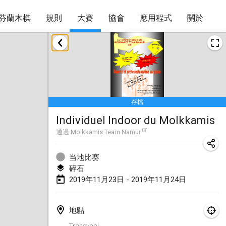
芬蘭木棋
規則
大賽
協會
應用程式
關於
2019年1月
New Year's Throw Mölkky
2019年1月1日
|
捷克共和國
存檔
Tournoi Mixte ASPTTOM
Individuel Indoor du Molkkamis
2019年1月20日
|
法國
通過
Molkkamis Team Namur
Tournoi d'Hiver
2019年1月26日
|
法國
当地比赛
碎石
Liekki Cup
2019年11月23日 - 2019年11月24日
2019年1月26日
|
芬蘭
地點
Tournoi de Mölkky - Lesfous Dubâtonvaigeois
Transvaal