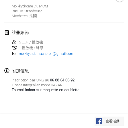
2019年1月26日
|
法國
Mölkkydrome Du MCM
Rue De Strasbourg
Macheren
,
法國
2019年2月
Kotka Mölkky Open Indoor
註冊細節
2019年2月2日
|
芬蘭
5 EUR / 播放機
1 播放機 / 球隊
Lumi Mölkky
molkkyclubmacheren@gmail.com
2019年2月9日
|
芬蘭
Tournoi de la St Valentin
附加信息
2019年2月9日
|
法國
Inscription par SMS au
06 88 64 05 92
Tirage integral en mode BAZAR
Tournoi Indoor sur moquette en doublette
OTH
2019年2月16日
|
芬蘭
Indoor des Bouchons
显示列表
2019年2月16日
|
法國
查看活動
显示
231
个
由
Mölkk Your World
策划