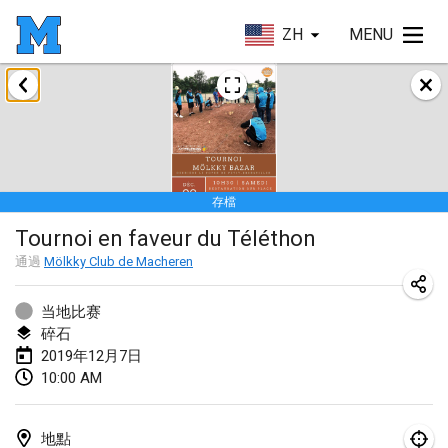
ZH
MENU
2019年1月
New Year's Throw Mölkky
2019年1月1日
|
捷克共和國
存檔
Tournoi Mixte ASPTTOM
Tournoi en faveur du Téléthon
2019年1月20日
|
法國
通過
Mölkky Club de Macheren
Tournoi d'Hiver
2019年1月26日
|
法國
当地比赛
碎石
Liekki Cup
2019年12月7日
10:00 AM
2019年1月26日
|
芬蘭
Tournoi de Mölkky - Lesfous Dubâtonvaigeois
地點