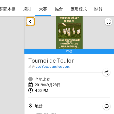
芬蘭木棋
規則
大賽
協會
應用程式
關於
2019年1月
New Year's Throw Mölkky
2019年1月1日
|
捷克共和國
存檔
Tournoi Mixte ASPTTOM
Tournoi de Toulon
2019年1月20日
|
法國
通過
Les Yeux dans les Jeux
Tournoi d'Hiver
2019年1月26日
|
法國
当地比赛
2019年9月28日
Liekki Cup
4:00 PM
2019年1月26日
|
芬蘭
地點
Tournoi de Mölkky - Lesfous Dubâtonvaigeois
Parc Des Lices