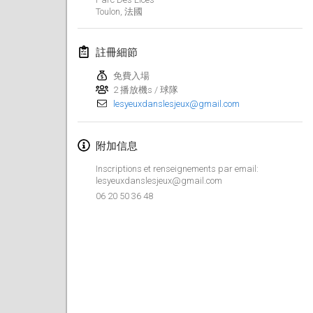
2019年1月26日
|
法國
Toulon
,
法國
2019年2月
註冊細節
Kotka Mölkky Open Indoor
免費入場
2019年2月2日
|
芬蘭
2 播放機s / 球隊
lesyeuxdanslesjeux@gmail.com
Lumi Mölkky
2019年2月9日
|
芬蘭
附加信息
Inscriptions et renseignements par email:
Tournoi de la St Valentin
lesyeuxdanslesjeux@gmail.com
2019年2月9日
|
法國
06 20 50 36 48
OTH
2019年2月16日
|
芬蘭
Indoor des Bouchons
2019年2月16日
|
法國