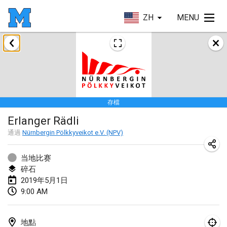
ZH
MENU
2019年1月
New Year's Throw Mölkky
2019年1月1日
|
捷克共和國
存檔
Tournoi Mixte ASPTTOM
Erlanger Rädli
2019年1月20日
|
法國
通過
Nürnbergin Pölkkyveikot e.V. (NPV)
Tournoi d'Hiver
2019年1月26日
|
法國
当地比赛
碎石
Liekki Cup
2019年5月1日
9:00 AM
2019年1月26日
|
芬蘭
Tournoi de Mölkky - Lesfous Dubâtonvaigeois
地點