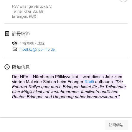
2019年1月26日
|
法國
FSV Erlangen-Bruck E.V.
Tennenloher Str. 68
Erlangen
,
德國
2019年2月
Kotka Mölkky Open Indoor
註冊細節
2019年2月2日
|
芬蘭
1 播放機 / 球隊
moelkky@npv-info.de
Lumi Mölkky
2019年2月9日
|
芬蘭
附加信息
Tournoi de la St Valentin
Der NPV – Nürnbergin Pölkkyveikot – wird dieses Jahr zum
2019年2月9日
|
法國
vierten Mal eine Station beim Erlanger
Rädli
aufbauen.
"Die
Fahrrad-Rallye quer durch Erlangen bietet für die Teilnehmer
eine Möglichkeit auf verkehrsarmen, familienfreundlichen
OTH
Routen Erlangen und Umgebung näher kennenzulernen."
2019年2月16日
|
芬蘭
Indoor des Bouchons
显示列表
2019年2月16日
|
法國
訪問網站
显示
231
个
由
Mölkk Your World
策划