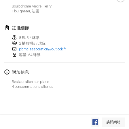
2019年1月26日
|
法國
Boulodrome André-Herry
Plouigneau
,
法國
2019年2月
註冊細節
Kotka Mölkky Open Indoor
2019年2月2日
|
芬蘭
8 EUR / 球隊
2 播放機s / 球隊
pbmc.association@outlook.fr
Lumi Mölkky
容量: 64 球隊
2019年2月9日
|
芬蘭
Tournoi de la St Valentin
附加信息
2019年2月9日
|
法國
Restauration sur place
4 consommations offertes
OTH
2019年2月16日
|
芬蘭
Indoor des Bouchons
显示列表
2019年2月16日
|
法國
訪問網站
显示
231
个
由
Mölkk Your World
策划