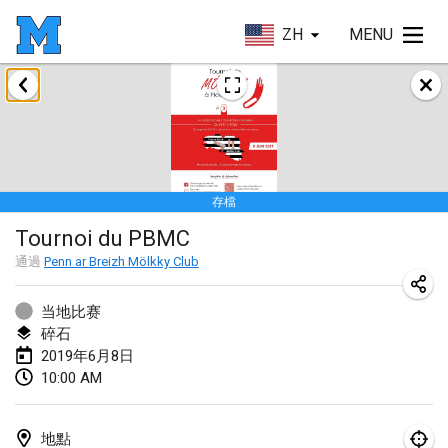
ZH
MENU
2019年1月
New Year's Throw Mölkky
2019年1月1日
|
捷克共和國
存檔
Tournoi Mixte ASPTTOM
Tournoi du PBMC
2019年1月20日
|
法國
通過
Penn ar Breizh Mölkky Club
Tournoi d'Hiver
2019年1月26日
|
法國
当地比赛
碎石
Liekki Cup
2019年6月8日
10:00 AM
2019年1月26日
|
芬蘭
Tournoi de Mölkky - Lesfous Dubâtonvaigeois
地點