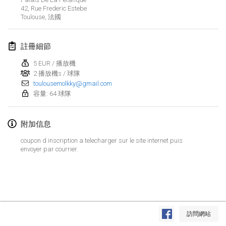
2019年1月26日
|
法國
42, Rue Frederic Estebe
Toulouse
,
法國
2019年2月
註冊細節
Kotka Mölkky Open Indoor
2019年2月2日
|
芬蘭
5 EUR / 播放機
2 播放機s / 球隊
toulousemolkky@gmail.com
Lumi Mölkky
容量: 64 球隊
2019年2月9日
|
芬蘭
附加信息
Tournoi de la St Valentin
2019年2月9日
|
法國
coupon d inscription a telecharger sur le site internet puis
envoyer par courrier.
OTH
2019年2月16日
|
芬蘭
Indoor des Bouchons
显示列表
2019年2月16日
|
法國
訪問網站
显示
231
个
由
Mölkk Your World
策划