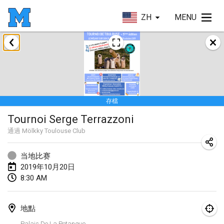
ZH
MENU
2019年1月
New Year's Throw Mölkky
2019年1月1日
|
捷克共和國
存檔
Tournoi Mixte ASPTTOM
Tournoi Serge Terrazzoni
2019年1月20日
|
法國
通過
Mölkky Toulouse Club
Tournoi d'Hiver
2019年1月26日
|
法國
当地比赛
2019年10月20日
Liekki Cup
8:30 AM
2019年1月26日
|
芬蘭
地點
Tournoi de Mölkky - Lesfous Dubâtonvaigeois
Palais De La Petanque