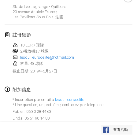
2019年1月26日
|
法國
Stade Léo Lagrange - Quilleurs
20 Avenue Anatole France,
Les Pavillons-Sous-Bois
,
法國
2019年2月
Kotka Mölkky Open Indoor
註冊細節
2019年2月2日
|
芬蘭
10 EUR / 球隊
2 播放機s / 球隊
Lumi Mölkky
lesquilleursdelite@hotmail.com
2019年2月9日
|
芬蘭
容量: 48 球隊
2019年5月27日
截止日期
:
Tournoi de la St Valentin
2019年2月9日
|
法國
附加信息
OTH
* Inscription par email à
lesquilleursdelite
2019年2月16日
|
芬蘭
* Une question, un problème, contactez par telephone
Fabien: 06 30 28 44 63
Linda: 06 61 90 14 80
Indoor des Bouchons
显示列表
2019年2月16日
|
法國
查看活動
显示
231
个
由
Mölkk Your World
策划