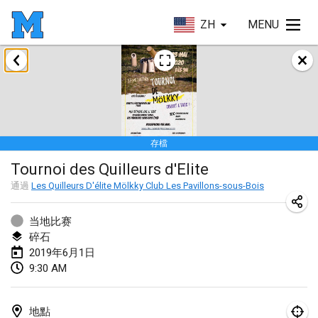
ZH
MENU
2019年1月
New Year's Throw Mölkky
2019年1月1日
|
捷克共和國
存檔
Tournoi Mixte ASPTTOM
Tournoi des Quilleurs d'Elite
2019年1月20日
|
法國
通過
Les Quilleurs D'élite Mölkky Club Les Pavillons-sous-Bois
Tournoi d'Hiver
2019年1月26日
|
法國
当地比赛
碎石
Liekki Cup
2019年6月1日
9:30 AM
2019年1月26日
|
芬蘭
Tournoi de Mölkky - Lesfous Dubâtonvaigeois
地點