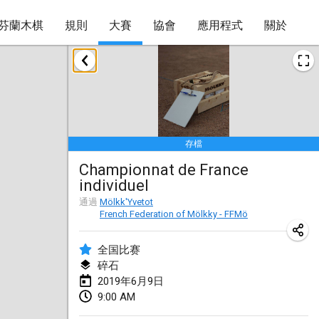
芬蘭木棋
規則
大賽
協會
應用程式
關於
2019年1月
New Year's Throw Mölkky
2019年1月1日
|
捷克共和國
存檔
Tournoi Mixte ASPTTOM
Championnat de France
2019年1月20日
|
法國
individuel
Tournoi d'Hiver
通過
Mölkk'Yvetot
French Federation of Mölkky - FFMö
2019年1月26日
|
法國
全国比赛
Liekki Cup
碎石
2019年1月26日
|
芬蘭
2019年6月9日
9:00 AM
Tournoi de Mölkky - Lesfous Dubâtonvaigeois