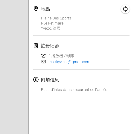
2019年1月26日
|
法國
地點
2019年2月
Plaine Des Sports
Rue Retimare
Yvetôt
,
法國
Kotka Mölkky Open Indoor
2019年2月2日
|
芬蘭
註冊細節
Lumi Mölkky
1 播放機 / 球隊
2019年2月9日
|
芬蘭
molkkyvetot@gmail.com
Tournoi de la St Valentin
附加信息
2019年2月9日
|
法國
PLus d'infos dans le courant de l'année
OTH
2019年2月16日
|
芬蘭
Indoor des Bouchons
2019年2月16日
|
法國