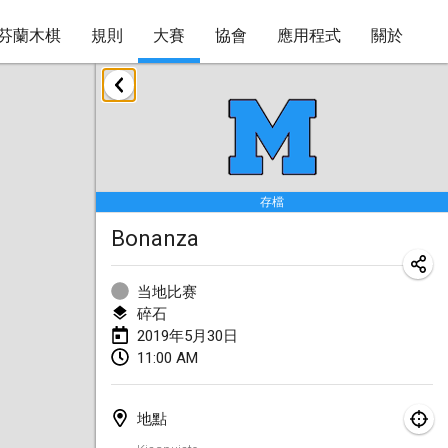
芬蘭木棋
規則
大賽
協會
應用程式
關於
2019年1月
New Year's Throw Mölkky
2019年1月1日
|
捷克共和國
存檔
Tournoi Mixte ASPTTOM
Bonanza
2019年1月20日
|
法國
Tournoi d'Hiver
当地比赛
2019年1月26日
|
法國
碎石
2019年5月30日
Liekki Cup
11:00 AM
2019年1月26日
|
芬蘭
地點
Tournoi de Mölkky - Lesfous Dubâtonvaigeois