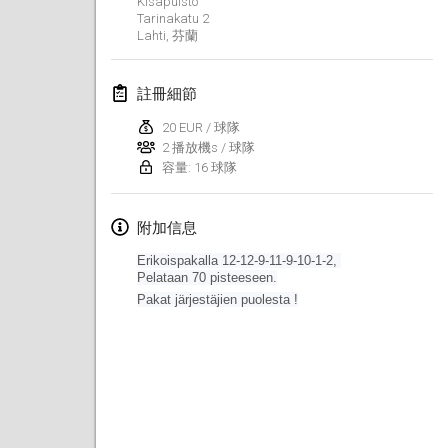
Kisapuisto
2019年1月26日
|
法國
Tarinakatu
2
Lahti
,
芬蘭
2019年2月
註冊細節
Kotka Mölkky Open Indoor
2019年2月2日
|
芬蘭
20 EUR / 球隊
2 播放機s / 球隊
容量: 16 球隊
Lumi Mölkky
2019年2月9日
|
芬蘭
附加信息
Tournoi de la St Valentin
Erikoispakalla 12-12-9-11-9-10-1-2,
2019年2月9日
|
法國
Pelataan 70 pisteeseen.
Pakat järjestäjien puolesta !
OTH
2019年2月16日
|
芬蘭
Indoor des Bouchons
2019年2月16日
|
法國