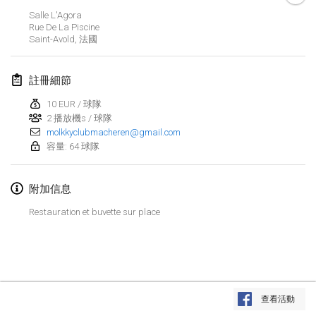
2019年1月26日
|
法國
Salle L'Agora
Rue De La Piscine
Saint-Avold
,
法國
2019年2月
Kotka Mölkky Open Indoor
註冊細節
2019年2月2日
|
芬蘭
10 EUR / 球隊
2 播放機s / 球隊
Lumi Mölkky
molkkyclubmacheren@gmail.com
2019年2月9日
|
芬蘭
容量: 64 球隊
Tournoi de la St Valentin
附加信息
2019年2月9日
|
法國
Restauration et buvette sur place
OTH
2019年2月16日
|
芬蘭
Indoor des Bouchons
显示列表
2019年2月16日
|
法國
查看活動
显示
231
个
由
Mölkk Your World
策划