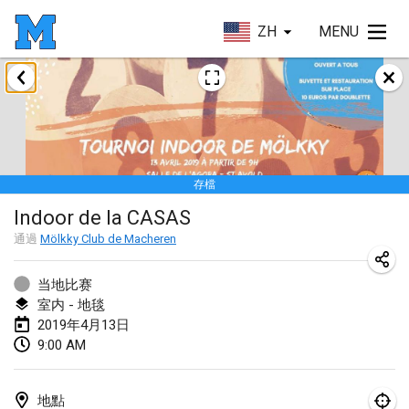
ZH
MENU
2019年1月
New Year's Throw Mölkky
2019年1月1日
|
捷克共和國
存檔
Tournoi Mixte ASPTTOM
Indoor de la CASAS
2019年1月20日
|
法國
通過
Mölkky Club de Macheren
Tournoi d'Hiver
2019年1月26日
|
法國
当地比赛
室内 - 地毯
Liekki Cup
2019年4月13日
9:00 AM
2019年1月26日
|
芬蘭
Tournoi de Mölkky - Lesfous Dubâtonvaigeois
地點