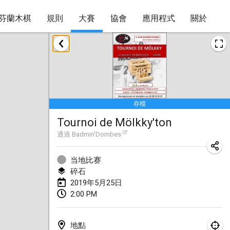
芬蘭木棋
規則
大賽
協會
應用程式
關於
2019年1月
New Year's Throw Mölkky
2019年1月1日
|
捷克共和國
存檔
Tournoi Mixte ASPTTOM
Tournoi de Mölkky'ton
2019年1月20日
|
法國
通過
Badmin'Dombes
Tournoi d'Hiver
2019年1月26日
|
法國
当地比赛
碎石
Liekki Cup
2019年5月25日
2:00 PM
2019年1月26日
|
芬蘭
Tournoi de Mölkky - Lesfous Dubâtonvaigeois
地點