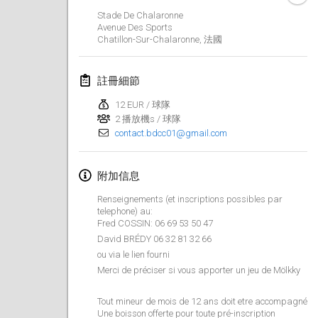
2019年1月26日
|
法國
Stade De Chalaronne
Avenue Des Sports
Chatillon-Sur-Chalaronne
,
法國
2019年2月
Kotka Mölkky Open Indoor
註冊細節
2019年2月2日
|
芬蘭
12 EUR / 球隊
2 播放機s / 球隊
Lumi Mölkky
contact.bdcc01@gmail.com
2019年2月9日
|
芬蘭
Tournoi de la St Valentin
附加信息
2019年2月9日
|
法國
Renseignements (et inscriptions possibles par
telephone) au:
Fred COSSIN: 06 69 53 50 47
OTH
David BRÉDY 06 32 81 32 66
2019年2月16日
|
芬蘭
ou via le lien fourni
Merci de préciser si vous apporter un jeu de Mölkky
Indoor des Bouchons
2019年2月16日
|
法國
Tout mineur de mois de 12 ans doit etre accompagné
Une boisson offerte pour toute pré-inscription